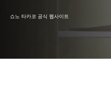
쇼노 타카코 공식 웹사이트