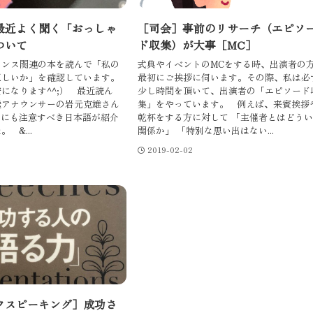
最近よく聞く「おっしゃ
［司会］事前のリサーチ（エピソ
ついて
ド収集）が大事［MC］
ウンス関連の本を読んで「私の
式典やイベントのMCをする時、出演者の
正しいか」を確認しています。
最初にご挨拶に伺います。その際、私は必
になります^^;） 最近読ん
少し時間を頂いて、出演者の「エピソード
送アナウンサーの岩元克雄さん
集」をやっています。 例えば、来賓挨拶
らにも注意すべき日本語が紹介
乾杯をする方に対して 「主催者とはどう
 &...
関係か」 「特別な思い出はない...
2019-02-02
クスピーキング］成功さ