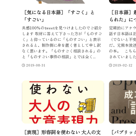
［気になる日本語］「すごく」と
［日本語］
「すごい」
られた」に
共感100％のtweetを見つけましたのでご紹介
定期的にアナ
します 取材に答えて下さった方が「ものすご
話す日本語は
く」と仰っているのに「ものすごい」と表示
（でないと不安
されると、制作側に身を置く者として申し訳
だ、元熊本放
なく思います。「ものすごく相談される」の
の本。 こち
と「ものすごい事件の相談」とでは全く...
されていました。
2019-08-31
2019-02-12
［表現］形容詞を使わない 大人の文
［パブリッ