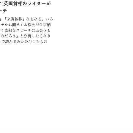
？ 英国首相のライターが
ーチ
」「来賓挨拶」などなど、いろ
ーチをお聞きする機会が仕事柄
ごく素敵なスピーチに出会うと
うのだろう」と分析したくなり
で読んでみたのがこちらの
1