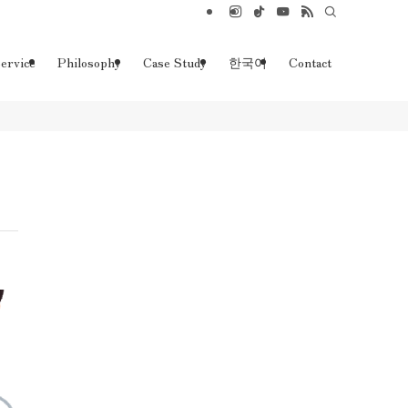
ervice
Philosophy
Case Study
한국어
Contact