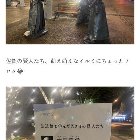
佐賀の賢人たち。萌え萌えなイルミにちょっとワ
ロタ😂