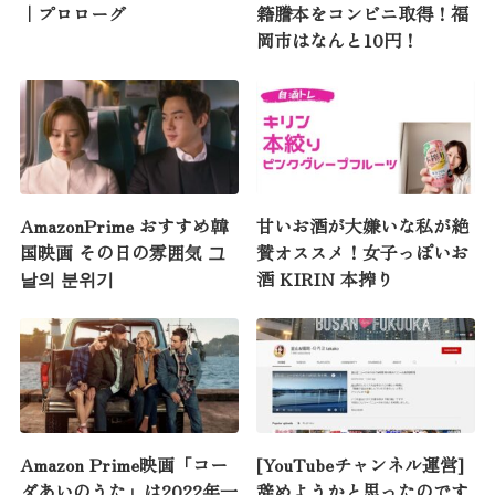
｜プロローグ
籍謄本をコンビニ取得！福
岡市はなんと10円！
AmazonPrime おすすめ韓
甘いお酒が大嫌いな私が絶
国映画 その日の雰囲気 그
賛オススメ！女子っぽいお
날의 분위기
酒 KIRIN 本搾り
Amazon Prime映画「コー
[YouTubeチャンネル運営]
ダあいのうた」は2022年一
辞めようかと思ったのです