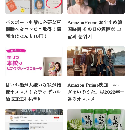
パスポート申請に必要な戸
AmazonPrime おすすめ韓
籍謄本をコンビニ取得！福
国映画 その日の雰囲気 그
岡市はなんと10円！
날의 분위기
甘いお酒が大嫌いな私が絶
Amazon Prime映画「コー
賛オススメ！女子っぽいお
ダあいのうた」は2022年一
酒 KIRIN 本搾り
番のオススメ